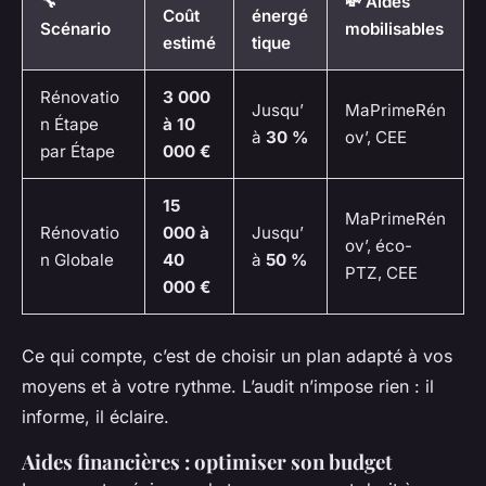
🔧
💸 Aides
Coût
énergé
Scénario
mobilisables
estimé
tique
Rénovatio
3 000
Jusqu’
MaPrimeRén
n Étape
à 10
à
30 %
ov’, CEE
par Étape
000 €
15
MaPrimeRén
Rénovatio
000 à
Jusqu’
ov’, éco-
n Globale
40
à
50 %
PTZ, CEE
000 €
Ce qui compte, c’est de choisir un plan adapté à vos
moyens et à votre rythme. L’audit n’impose rien : il
informe, il éclaire.
Aides financières : optimiser son budget