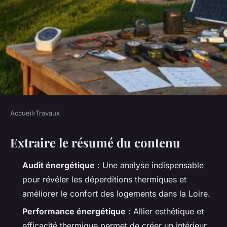
Accueil
›
Travaux
TRAVAUX
Extraire le résumé du contenu
Les meilleures astuces pour
un audit énergétique dans la
Audit énergétique
: Une analyse indispensable
Loire
pour révéler les déperditions thermiques et
améliorer le confort des logements dans la Loire.
Auberte
•
16/06/2026 10:09
•
12 min de lecture
Performance énergétique
: Allier esthétique et
efficacité thermique permet de créer un intérieur