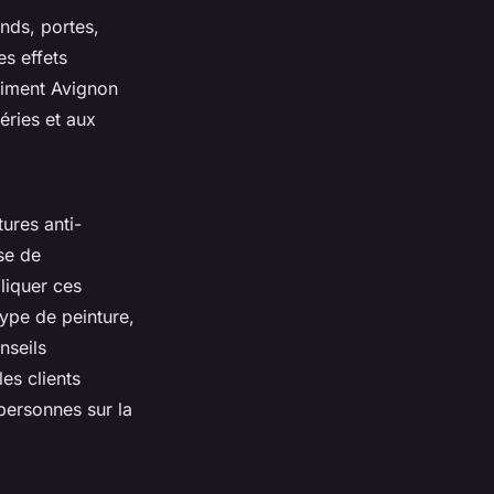
onds, portes,
es effets
âtiment Avignon
éries et aux
ures anti-
se de
liquer ces
type de peinture,
nseils
les clients
personnes sur la