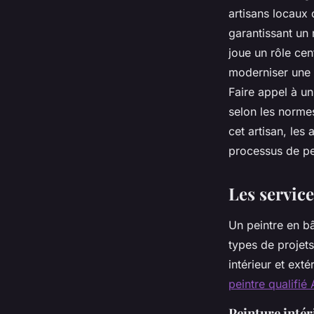
bien immobilier
artisans locaux 
garantissant un 
joue un rôle cen
Inaya
•
19 septembre 2025
•
6 min de lecture
moderniser une p
Faire appel à un
selon les norme
cet artisan, les
processus de pe
Les service
Un peintre en b
types de projet
intérieur et ext
peintre qualifié
Peinture intér