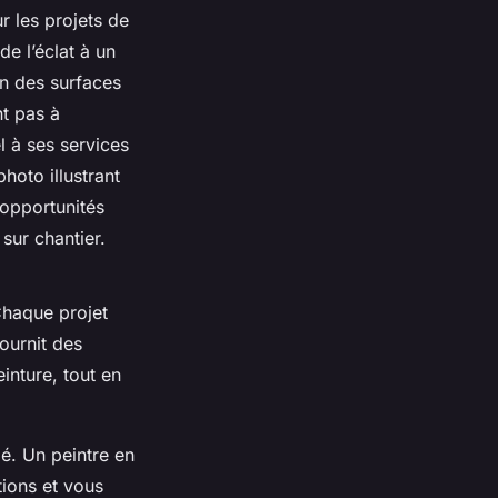
r les projets de
e l’éclat à un
on des surfaces
nt pas à
l à ses services
hoto illustrant
s opportunités
sur chantier.
Chaque projet
ournit des
inture, tout en
lé. Un peintre en
tions et vous