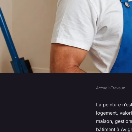
Accueil
›
Travaux
TRAVAUX
Peintre en bâtiment 
La peinture n’es
logement, valor
partenaire idéal pou
maison, gestionn
bâtiment à Avign