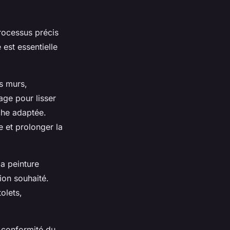
processus précis
est essentielle
s murs,
age pour lisser
uche adaptée.
e et prolonger la
la peinture
ion souhaité.
olets,
a conformité du