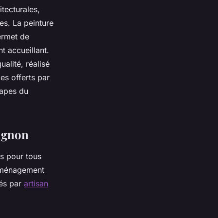
itecturales,
es. La peinture
ermet de
t accueillant.
alité, réalisé
es offerts par
tapes du
vignon
s pour tous
’aménagement
sés par
artisan