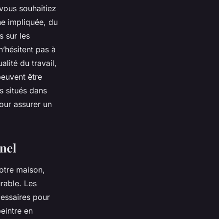
 vous souhaitiez
ne impliquée, du
s sur les
n’hésitent pas à
lité du travail,
peuvent être
s situés dans
our assurer un
nnel
votre maison,
rable. Les
cessaires pour
peintre en