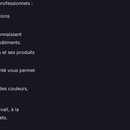
rofessionnels :
tions
onnaissent
bâtiments.
 et ses produits
enté vous permet
des couleurs,
vail, à la
ets.