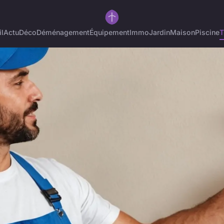
l
Actu
Déco
Déménagement
Équipement
Immo
Jardin
Maison
Piscine
T