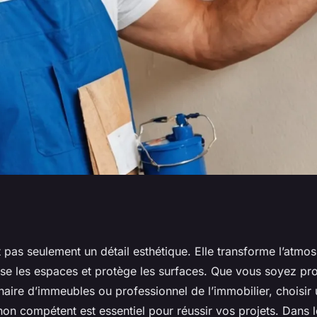
Avignon : le
t pas seulement un détail esthétique. Elle transforme l’atmo
ise les espaces et protège les surfaces. Que vous soyez pro
r valoriser votre
aire d’immeubles ou professionnel de l’immobilier, choisir 
on compétent est essentiel pour réussir vos projets. Dans l