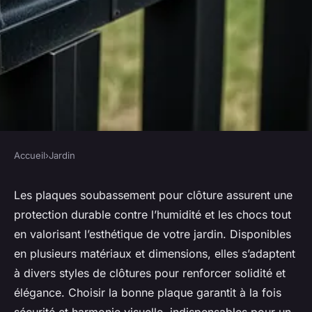
Accueil
›
Jardin
JARDIN
Plaques soubassement clôture
Les plaques soubassement pour clôture assurent une
protection durable contre l’humidité et les chocs tout
: protection et esthétisme
en valorisant l’esthétique de votre jardin. Disponibles
essentiels
en plusieurs matériaux et dimensions, elles s’adaptent
à divers styles de clôtures pour renforcer solidité et
Inaya
•
27 mai 2025
•
4 min de lecture
élégance. Choisir la bonne plaque garantit à la fois