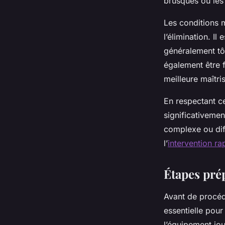
brusques ou les
Les conditions m
l’élimination. I
généralement tôt
également être f
meilleure maîtris
En respectant c
significativement
complexe ou diff
l’
intervention ra
Étapes prép
Avant de procéde
essentielle pour 
l’équipement jou