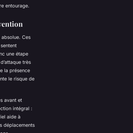
tre entourage.
rvention
té absolue. Ces
 sentent
onc une étape
d’attaque très
ue la présence
nte le risque de
s avant et
tion intégral :
iel aide à
les déplacements