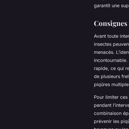
garantit une sup
Inaya
•
7 octobre 2025
•
9 min de lecture
Consignes d
Avant toute inter
insectes peuvent
menacés. L’ident
incontournable. 
rapide, ce qui r
de plusieurs fre
piqûres multiple
Pour limiter ces
pendant l’interv
combinaison épai
prévenir les piq