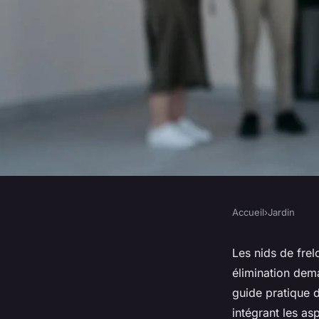
Accueil
›
Jardin
JARDIN
Élimination sécurisé
Les nids de fre
élimination dem
nids de frelons : gu
guide pratique d
intégrant les as