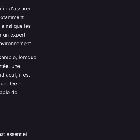
afin d'assurer
 notamment
 ainsi que les
er un expert
environnement.
exemple, lorsque
ntée, une
actif, il est
adaptée et
rable de
st essentiel