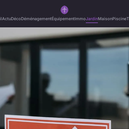
l
Actu
Déco
Déménagement
Équipement
Immo
Jardin
Maison
Piscine
T