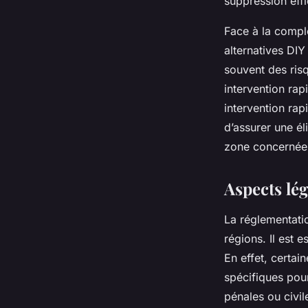
suppression effi
Face à la comple
alternatives DIY
souvent des risq
intervention rap
intervention rapi
d’assurer une él
zone concernée
Aspects lé
La réglementation
régions. Il est 
En effet, certai
spécifiques pour
pénales ou civi