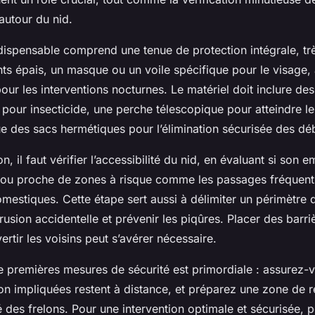
autour du nid.
dispensable comprend une tenue de protection intégrale, trè
ts épais, un masque ou un voile spécifique pour le visage, 
our les interventions nocturnes. Le matériel doit inclure des
 pour insecticide, une perche télescopique pour atteindre le
ue des sacs hermétiques pour l’élimination sécurisée des déb
n, il faut vérifier l’accessibilité du nid, en évaluant si son
ès ou proche de zones à risque comme les passages fréquen
estiques. Cette étape sert aussi à délimiter un périmètre d
ntrusion accidentelle et prévenir les piqûres. Placer des barr
ertir les voisins peut s’avérer nécessaire.
de premières mesures de sécurité est primordiale : assurez-
n impliquées restent à distance, et préparez une zone de r
é des frelons. Pour une intervention optimale et sécurisée, 