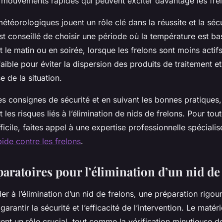
 mouvements rapides qui peuvent exciter davantage les fre
étéorologiques jouent un rôle clé dans la réussite et la séc
l est conseillé de choisir une période où la température est ba
 le matin ou en soirée, lorsque les frelons sont moins actifs
aible pour éviter la dispersion des produits de traitement et
e de la situation.
es consignes de sécurité et en suivant les bonnes pratiques
 les risques liés à l’élimination de nids de frelons. Pour tout
icile, faites appel à une expertise professionnelle spéciali
pide contre les frelons
.
aratoires pour l’élimination d’un nid de
r à l’élimination d’un nid de frelons, une préparation rigou
garantir la sécurité et l’efficacité de l’intervention. Le matéri
ent un rôle crucial, tout comme la vérification minutieuse de 