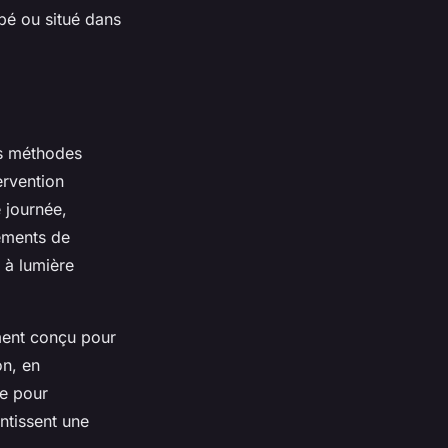
ppé ou situé dans
des méthodes
ervention
 journée,
tements de
e à lumière
ment conçu pour
on, en
ue pour
antissent une