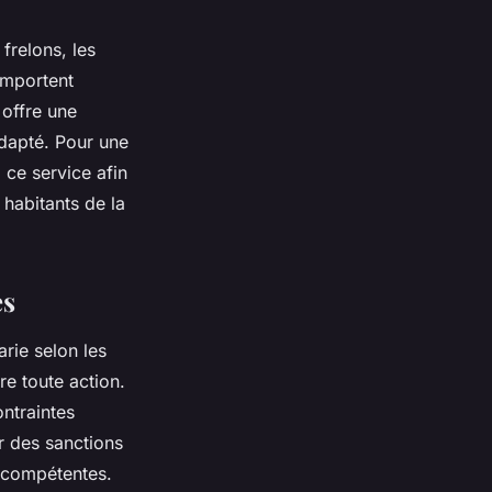
frelons, les
omportent
 offre une
adapté. Pour une
à ce service afin
 habitants de la
es
arie selon les
re toute action.
ntraintes
r des sanctions
s compétentes.