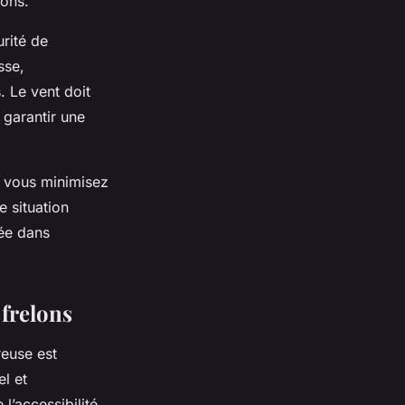
lons.
urité de
sse,
. Le vent doit
 garantir une
, vous minimisez
e situation
sée dans
 frelons
reuse est
el et
l’accessibilité