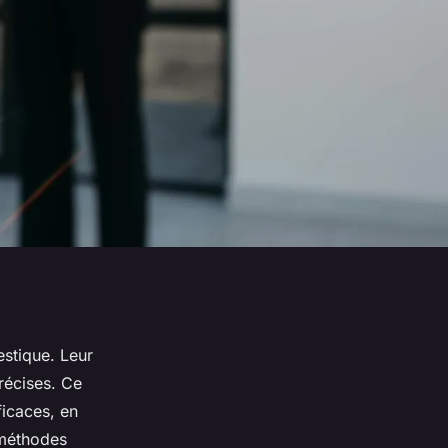
estique. Leur
récises. Ce
ficaces, en
 méthodes