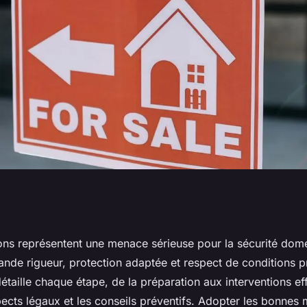
e et rapide des
lons représentent une menace sérieuse pour la sécurité dom
ande rigueur, protection adaptée et respect de conditions p
ide pratique
étaille chaque étape, de la préparation aux interventions ef
pects légaux et les conseils préventifs. Adopter les bonnes