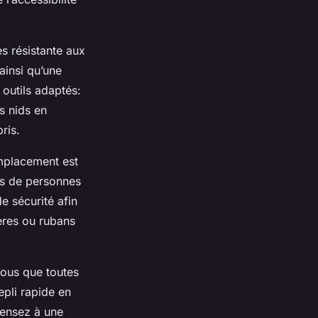
s résistante aux
ainsi qu’une
 outils adaptés:
s nids en
ris.
 emplacement est
ts de personnes
e sécurité afin
ières ou rubans
vous que toutes
epli rapide en
pensez à une