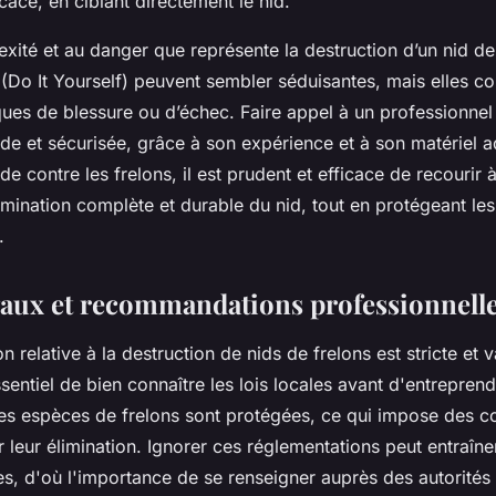
cace, en ciblant directement le nid.
xité et au danger que représente la destruction d’un nid de 
 (Do It Yourself) peuvent sembler séduisantes, mais elles c
ues de blessure ou d’échec. Faire appel à un professionnel
ide et sécurisée, grâce à son expérience et à son matériel 
de contre les frelons, il est prudent et efficace de recourir 
imination complète et durable du nid, tout en protégeant les
.
gaux et recommandations professionnell
 relative à la destruction de nids de frelons est stricte et v
essentiel de bien connaître les lois locales avant d'entreprend
nes espèces de frelons sont protégées, ce qui impose des co
 leur élimination. Ignorer ces réglementations peut entraîne
les, d'où l'importance de se renseigner auprès des autorité