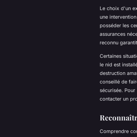
Le choix d'un ex
une intervention
posséder les cer
assurances néces
reconnu garantit
Certaines situat
le nid est insta
destruction amat
conseillé de fa
sécurisée. Pour 
contacter un pr
Reconnaître
Comprendre comm