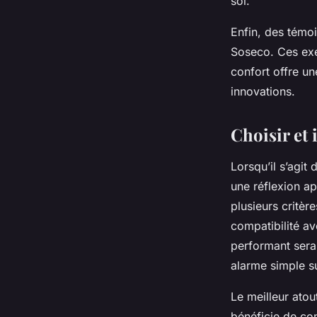
soi.
Enfin, des témoig
Soseco. Ces exe
confort offre un
innovations.
Choisir et 
Lorsqu’il s’agit
une réflexion ap
plusieurs critère
compatibilité a
performant sera
alarme simple s
Le meilleur ato
bénéficie de co