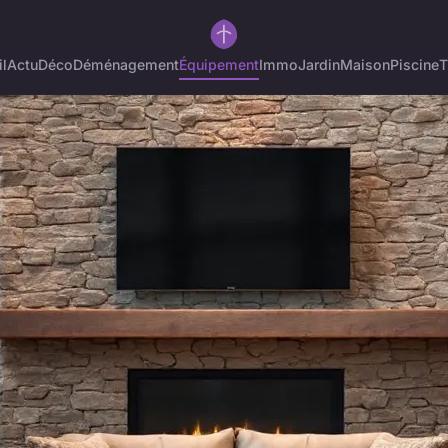
l
Actu
Déco
Déménagement
Équipement
Immo
Jardin
Maison
Piscine
T