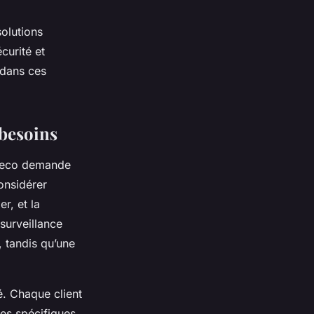
solutions
urité et
 dans ces
 besoins
Soseco demande
onsidérer
er, et la
surveillance
 tandis qu’une
. Chaque client
es spécifiques