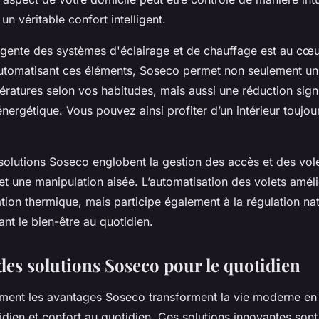
 un véritable confort intelligent.
ligente des systèmes d'éclairage et de chauffage est au cœu
automatisant ces éléments, Soseco permet non seulement un
ratures selon vos habitudes, mais aussi une réduction signi
ergétique. Vous pouvez ainsi profiter d’un intérieur toujo
s solutions Soseco englobent la gestion des accès et des vol
et une manipulation aisée. L’automatisation des volets amél
ation thermique, mais participe également à la régulation nat
ant le bien-être au quotidien.
des solutions Soseco pour le quotidien
nt les avantages Soseco transforment la vie moderne en of
idien et confort au quotidien. Ces solutions innovantes son