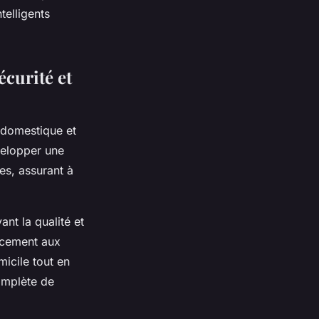
elligents
écurité et
 domestique et
velopper une
es, assurant à
nt la qualité et
cacement aux
micile tout en
omplète de