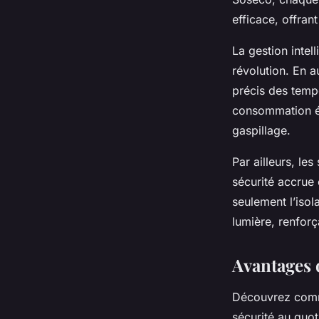
efficace, offrant
La gestion intel
révolution. En 
précis des tempé
consommation én
gaspillage.
Par ailleurs, le
sécurité accrue 
seulement l’isol
lumière, renforç
Avantages 
Découvrez comme
sécurité au quot