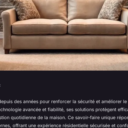
t
ons soseco pour la
epuis des années pour renforcer la sécurité et améliorer le
technologie avancée et fiabilité, ses solutions protègent eff
rt domestique
estion quotidienne de la maison. Ce savoir-faire unique rép
nes, offrant une expérience résidentielle sécurisée et conf