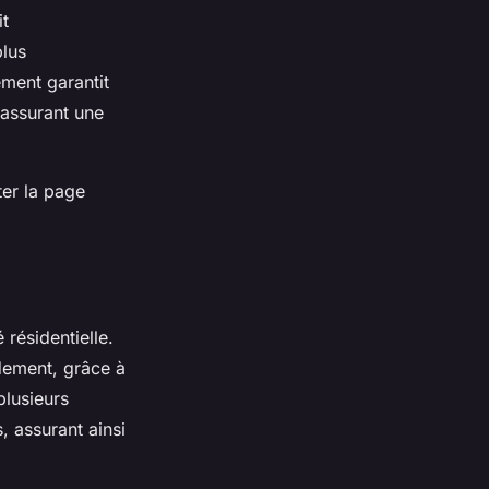
it
plus
ment garantit
n assurant une
ter la page
résidentielle.
dement, grâce à
plusieurs
 assurant ainsi