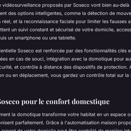
 vidéosurveillance proposés par Soseco vont bien au-delà 
luent des options intelligentes, comme la détection de mou
 réel, et la reconnaissance faciale pour limiter les fausses 
ent un suivi constant et sécurisé de votre domicile, access
uis un smartphone ou une tablette.
dentielle Soseco est renforcée par des fonctionnalités clés es
nées en cas de souci, intégration avec la domotique pour au
curité, et contrôle à distance des dispositifs de protection. 
on ou en déplacement, vous gardez un contrôle total sur la 
Soseco pour le confort domestique
nt la domotique transforme votre habitat en un espace où 
onisent parfaitement. Grâce à l'automatisation maison prop
spect de votre domicile peut être contrôlé de manière intui