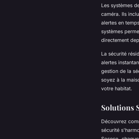
Les systèmes de
caméra. Ils inc
alertes en temps
systèmes permett
directement dep
La sécurité rési
alertes instanta
gestion de la sé
soyez à la mais
votre habitat.
Solutions 
Découvrez comme
sécurité s'harm
Soseco, chaque a