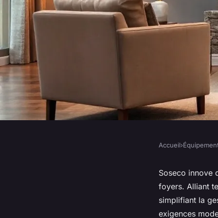
Accueil
›
Équipemen
ÉQUIPEMENT
Découvrez les soluti
Soseco innove d
foyers. Alliant 
sécurité et le confo
simplifiant la g
exigences moder