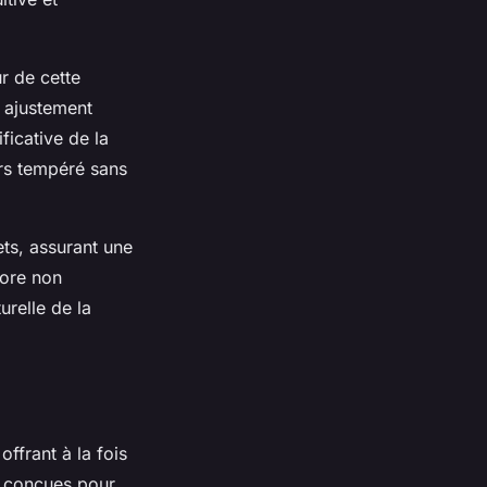
r de cette
 ajustement
ficative de la
urs tempéré sans
ets, assurant une
iore non
urelle de la
frant à la fois
t conçues pour