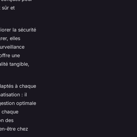
 sûr et
orer la sécurité
rer, elles
urveillance
offre une
lité tangible,
daptés à chaque
isation : il
gestion optimale
er chaque
on des
ien-être chez