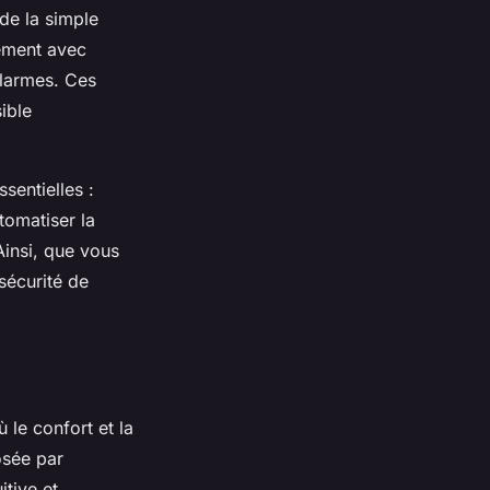
de la simple
vement avec
alarmes. Ces
ible
sentielles :
tomatiser la
Ainsi, que vous
sécurité de
le confort et la
osée par
tive et