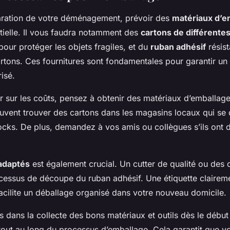
aration de votre déménagement, prévoir des
matériaux d’e
tielle. Il vous faudra notamment des
cartons de différentes 
our protéger les objets fragiles, et du
ruban adhésif
résist
artons. Ces fournitures sont fondamentales pour garantir u
risé.
 sur les coûts, pensez à obtenir des matériaux d’emballage
vent trouver des cartons dans les magasins locaux qui se
ocks. De plus, demandez à vos amis ou collègues s’ils ont d
 adaptés
est également crucial. Un cutter de qualité ou des
ocessus de découpe du ruban adhésif. Une étiquette claire
acilite un déballage organisé dans votre nouveau domicile.
s dans la collecte des bons matériaux et outils dès le débu
tout au long du processus d’emballage. Cela garantit que vo