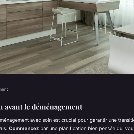
ment
 entière en 24
n avant le déménagement
énagement avec soin est crucial pour garantir une transitio
sible ?
vus.
Commencez
par une planification bien pensée qui vou