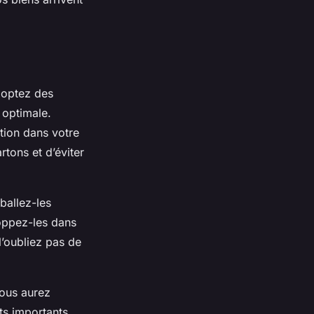
doptez des
 optimale.
ation dans votre
rtons et d’éviter
ballez-les
loppez-les dans
N’oubliez pas de
vous aurez
ts importants.