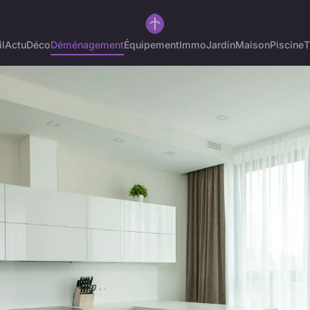
l
Actu
Déco
Déménagement
Équipement
Immo
Jardin
Maison
Piscine
T