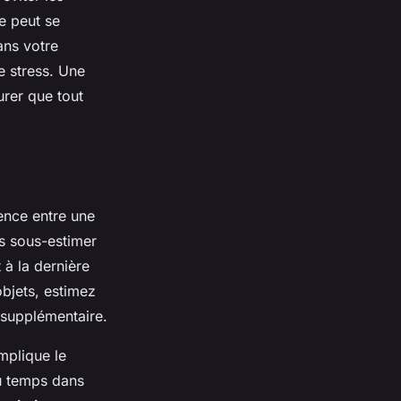
he peut se
ans votre
 stress. Une
urer que tout
rence entre une
as sous-estimer
à la dernière
bjets, estimez
supplémentaire.
mplique le
 du temps dans