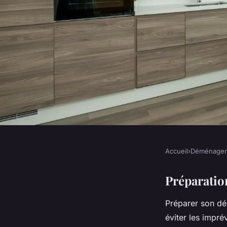
Accueil
›
Déménage
DÉMÉNAGEMENT
Emballer une maison
Préparatio
Préparer son dém
heures : Mission pos
éviter les impré