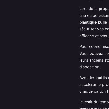
Lors de la prép
une étape essen
plastique bulle
p
sécuriser vos c
efficace et sécu
Pour économiser
Vous pouvez sou
leurs anciens st
disposition.
Avoir les
outils
accélérer le pr
chaque carton f
Investir du temp
rester organisé 