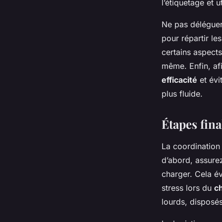
l’étiquetage et 
Ne pas déléguer
pour répartir l
certains aspect
même. Enfin, af
efficacité
et évi
plus fluide.
Étapes fina
La coordinatio
d’abord, assurez
charger. Cela év
stress lors du
c
lourds, disposés