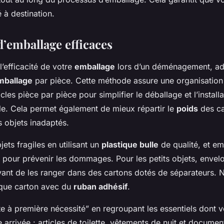
é à destination.
d’emballage efficaces
’efficacité de votre
emballage
lors d’un déménagement, a
mballage
par pièce. Cette méthode assure une organisation
cles pièce par pièce pour simplifier le déballage et l’install
e. Cela permet également de mieux répartir le
poids
des ca
 objets inadaptés.
ets fragiles en utilisant un
plastique bulle
de qualité, et em
t pour prévenir les dommages. Pour les petits objets, enve
vant de les ranger dans des cartons dotés de séparateurs. 
aque carton avec du
ruban adhésif
.
te à première nécessité” en regroupant les essentiels dont 
 arrivée : articles de toilette, vêtements de nuit et documen