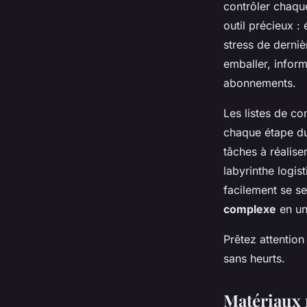
contrôler chaqu
Inaya
•
26 février 2025
•
5 min de lecture
outil précieux :
stress de derniè
emballer, infor
abonnements.
Les listes de co
chaque étape du
tâches à réalise
labyrinthe logis
facilement se s
complexe
en un
Prêtez attention
sans heurts.
Matériaux 