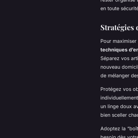
en toute sécurit
Stratégies 
Pour maximiser l
techniques d’e
Séparez vos arti
nouveau domicil
de mélanger des
Protégez vos obj
individuellemen
un linge doux a
bien sceller ch
Adoptez la “boî
besoin dès votre