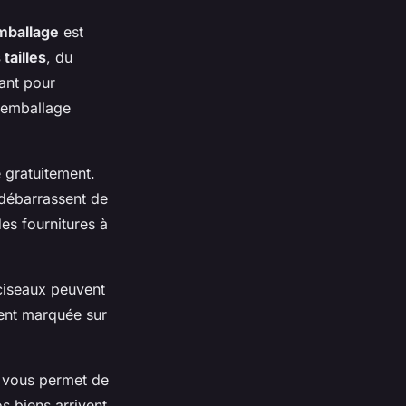
mballage
est
tailles
, du
ant pour
n emballage
 gratuitement.
 débarrassent de
es fournitures à
 ciseaux peuvent
ment marquée sur
t vous permet de
s biens arrivent