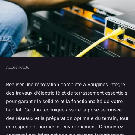
Accueil
›
Actu
ACTU
Électricité et terrassement :
Réaliser une rénovation complète à Vaugines intègre
des travaux d’électricité et de terrassement essentiels
votre rénovation complète à
pour garantir la solidité et la fonctionnalité de votre
Vaugines
habitat. Ce duo technique assure la pose sécurisée
des réseaux et la préparation optimale du terrain, tout
Inaya
•
9 septembre 2025
•
6 min de lecture
en respectant normes et environnement. Découvrez